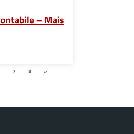
Contabile – Mais
7
8
»