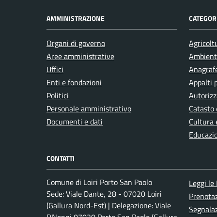
AMMINISTRAZIONE
CATEGORI
Organi di governo
Agricolt
Aree amministrative
Ambient
Uffici
Anagrafe
Enti e fondazioni
Appalti 
Politici
Autorizz
Personale amministrativo
Catasto 
Documenti e dati
Cultura 
Educazi
CONTATTI
Comune di Loiri Porto San Paolo
Leggi le
Sede: Viale Dante, 28 - 07020 Loiri
Prenota
(Gallura Nord-Est) | Delegazione: Viale
Segnalaz