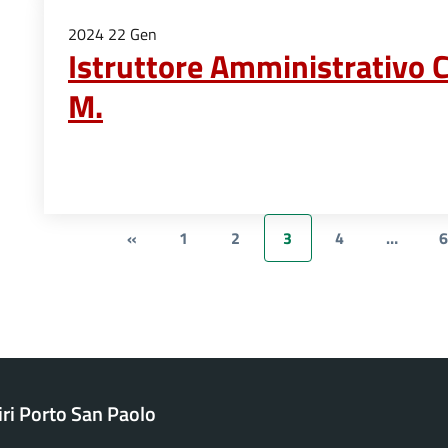
2024
22
Gen
Istruttore Amministrativo 
M.
«
1
2
3
4
…
6
ri Porto San Paolo