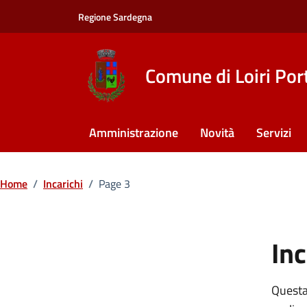
Vai ai contenuti
Vai al footer
Regione Sardegna
Comune di Loiri Por
Amministrazione
Novità
Servizi
Home
/
Incarichi
/
Page 3
Inc
Questa 