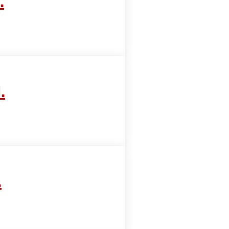
.
.
.