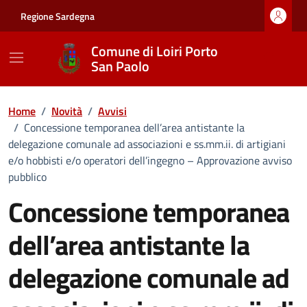
Vai ai contenuti
Vai al footer
Regione Sardegna
Comune di Loiri Porto
San Paolo
Home
/
Novità
/
Avvisi
/
Concessione temporanea dell’area antistante la
delegazione comunale ad associazioni e ss.mm.ii. di artigiani
e/o hobbisti e/o operatori dell’ingegno – Approvazione avviso
pubblico
Concessione temporanea
dell’area antistante la
delegazione comunale ad