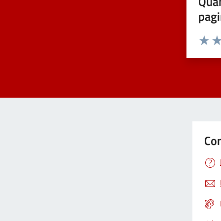
Quan
pagi
Valuta 
Val
Con