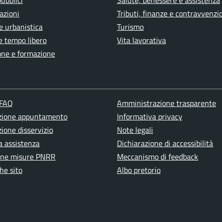
pubblici
Salute, benessere e assistenza
azioni
Tributi, finanze e contravvenzi
e urbanistica
Turismo
e tempo libero
Vita lavorativa
one e formazione
 FAQ
Amministrazione trasparente
zione appuntamento
Informativa privacy
ione disservizio
Note legali
a assistenza
Dichiarazione di accessibilità
one misure PNRR
Meccanismo di feedback
he sito
Albo pretorio