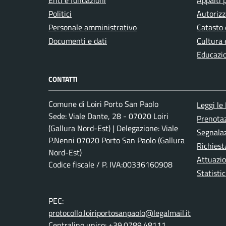
Enti e fondazioni
Appalti 
Politici
Autorizz
Personale amministrativo
Catasto 
Documenti e dati
Cultura 
Educazi
CONTATTI
Comune di Loiri Porto San Paolo
Leggi le
Sede: Viale Dante, 28 - 07020 Loiri
Prenota
(Gallura Nord-Est) | Delegazione: Viale
Segnalaz
P.Nenni 07020 Porto San Paolo (Gallura
Richiest
Nord-Est)
Attuazi
Codice fiscale / P. IVA:00336160908
Statistic
PEC:
protocollo.loiriportosanpaolo@legalmail.it
Centralino unico: +39.0789.48111