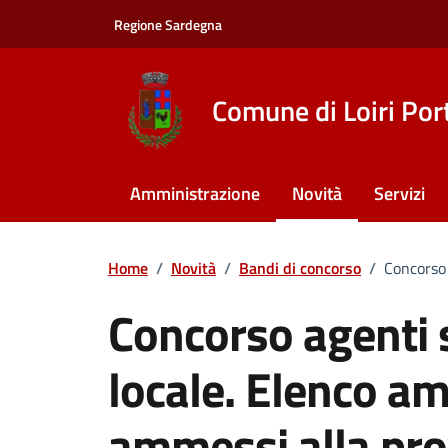
Vai ai contenuti
Vai al footer
Regione Sardegna
Comune di Loiri Por
Amministrazione
Novità
Servizi
Home
/
Novità
/
Bandi di concorso
/
Concorso 
Concorso agenti s
locale. Elenco a
ammessi alla pro