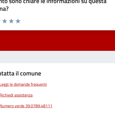
to sono chiare le informazioni su questa
na?
1 stelle su 5
uta 2 stelle su 5
Valuta 3 stelle su 5
Valuta 4 stelle su 5
Valuta 5 stelle su 5
tatta il comune
Leggi le domande frequenti
Richiedi assistenza
Numero verde 39.0789.48111