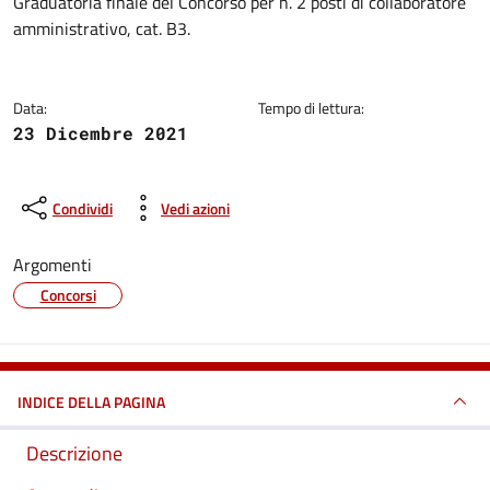
Dettagli della notizia
Graduatoria finale del Concorso per n. 2 posti di collaboratore
amministrativo, cat. B3.
Data:
Tempo di lettura:
23 Dicembre 2021
Condividi
Vedi azioni
Argomenti
Concorsi
INDICE DELLA PAGINA
Descrizione