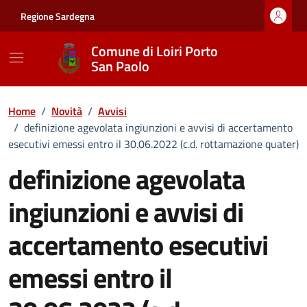
Vai ai contenuti
Vai al footer
Regione Sardegna
Comune di Loiri Porto
San Paolo
Home
/
Novità
/
Avvisi
/
definizione agevolata ingiunzioni e avvisi di accertamento
esecutivi emessi entro il 30.06.2022 (c.d. rottamazione quater)
definizione agevolata
ingiunzioni e avvisi di
accertamento esecutivi
emessi entro il