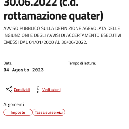
30.06.2022 (c.d.
rottamazione quater)
Dettagli della notizia
AVVISO PUBBLICO SULLA DEFINIZIONE AGEVOLATA DELLE
INGIUNZIONI E DEGLI AVVISI DI ACCERTAMENTO ESECUTIVI
EMESSI DAL 01/01/2000 AL 30/06/2022.
Data:
Tempo di lettura:
04 Agosto 2023
Condividi
Vedi azioni
Argomenti
Imposte
Tassa sui servizi