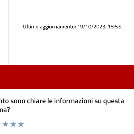
Ultimo aggiornamento:
19/10/2023, 18:53
to sono chiare le informazioni su questa
na?
1 stelle su 5
uta 2 stelle su 5
Valuta 3 stelle su 5
Valuta 4 stelle su 5
Valuta 5 stelle su 5