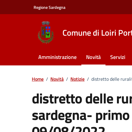
Vai ai contenuti
Vai al footer
Regione Sardegna
Comune di Loiri Por
Amministrazione
Novità
Servizi
Home
/
Novità
/
Notizie
/
distretto delle rura
distretto delle ru
sardegna- primo 
09/08/2022