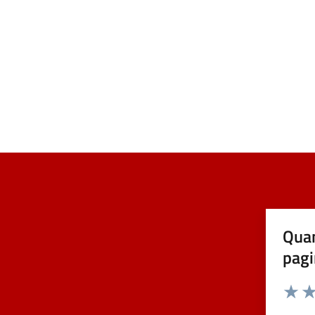
Quan
pagi
Valuta 
Val