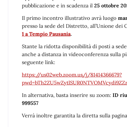
pubblicazione e in scadenza il
25 ottobre 20
Il primo incontro illustrativo avrà luogo
mar
presso la sede del Distretto, all’Unione 
1 a Tempio Pausania
.
Stante la ridotta disponibilità di posti a sed
anche a distanza in videoconferenza sulla 
seguente link:
https://us02web.zoom.us/j/81414366679?
pwd=bTh2ZU5wZytlSUR0NTVOMVcydi9ZZ
In alternativa, basta inserire su zoom:
ID ri
999557
Verrà inoltre garantita la diretta sulla pagin