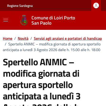
Vai ai contenuti
Vai al footer
Regione Sardegna
Comune di Loiri Porto
San Paolo
Home
/
Novità
/
Servizi agli anziani e portatori di handicap
/
Spertello ANMIC – modifica giornata di apertura sportello
anticipata a lunedì 3 Agosto 2026 dalle h. 15.00 alle h. 18.00
Spertello ANMIC –
modifica giornata di
apertura sportello
anticipata a lunedì 3