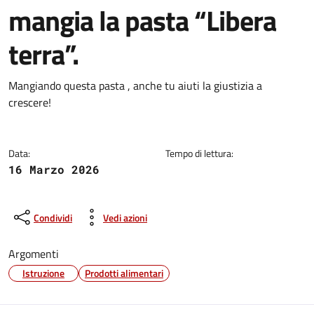
mangia la pasta “Libera
terra”.
Dettagli della notizia
Mangiando questa pasta , anche tu aiuti la giustizia a
crescere!
Data:
Tempo di lettura:
16 Marzo 2026
Condividi
Vedi azioni
Argomenti
Istruzione
Prodotti alimentari