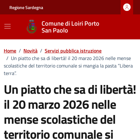
Vai ai contenuti
Vai al footer
Regione Sardegna
Comune di Loiri Porto
San Paolo
Home
/
Novità
/
Servizi pubblica istruzione
/
Un piatto che sa di libertà! il 20 marzo 2026 nelle mense
scolastiche del territorio comunale si mangia la pasta “Libera
terra”.
Un piatto che sa di libertà!
il 20 marzo 2026 nelle
mense scolastiche del
territorio comunale si