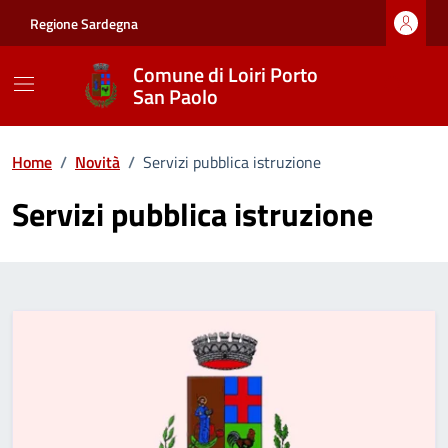
Vai ai contenuti
Vai al footer
Regione Sardegna
Comune di Loiri Porto
San Paolo
Home
/
Novità
/
Servizi pubblica istruzione
Servizi pubblica istruzione