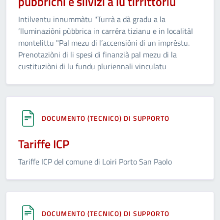
pùbbrichi e silvìzi a lu tirrittóriu
Intilventu innummàtu "Turrà a dà gradu a la
‘lluminaziòni pùbbrica in carréra tizianu e in localitàI
montelittu "Pal mezu di l’accensiòni di un imprèstu.
Prenotaziòni di li spesi di finanzià pal mezu di la
custituziòni di lu fundu pluriennali vinculatu
DOCUMENTO (TECNICO) DI SUPPORTO
Tariffe ICP
Tariffe ICP del comune di Loiri Porto San Paolo
DOCUMENTO (TECNICO) DI SUPPORTO