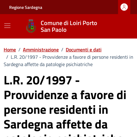
Vai ai contenuti
Vai al footer
Regione Sardegna
Comune di Loiri Porto
San Paolo
Home
/
Amministrazione
/
Documenti e dati
/
L.R. 20/1997 - Provvidenze a favore di persone residenti in
Sardegna affette da patologie psichiatriche
L.R. 20/1997 -
Provvidenze a favore di
persone residenti in
Sardegna affette da