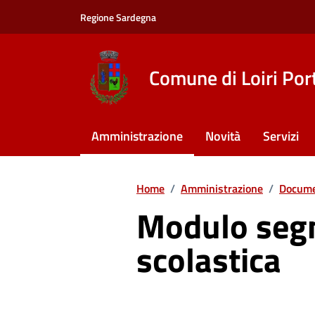
Vai ai contenuti
Vai al footer
Regione Sardegna
Comune di Loiri Por
Amministrazione
Novità
Servizi
Home
/
Amministrazione
/
Docume
Modulo segn
scolastica