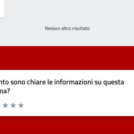
Nessun altro risultato
to sono chiare le informazioni su questa
na?
1 stelle su 5
uta 2 stelle su 5
Valuta 3 stelle su 5
Valuta 4 stelle su 5
Valuta 5 stelle su 5