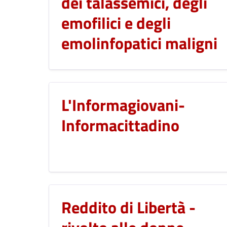
dei talassemici, degli
emofilici e degli
emolinfopatici maligni
L'Informagiovani-
Informacittadino
Reddito di Libertà -