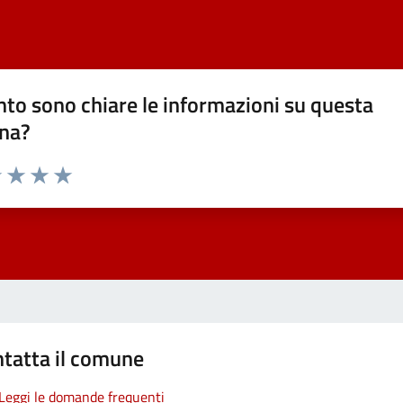
to sono chiare le informazioni su questa
na?
1 stelle su 5
uta 2 stelle su 5
Valuta 3 stelle su 5
Valuta 4 stelle su 5
Valuta 5 stelle su 5
tatta il comune
Leggi le domande frequenti