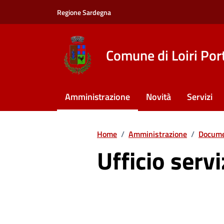
Vai ai contenuti
Vai al footer
Regione Sardegna
Comune di Loiri Por
Amministrazione
Novità
Servizi
Home
/
Amministrazione
/
Docume
Ufficio servi