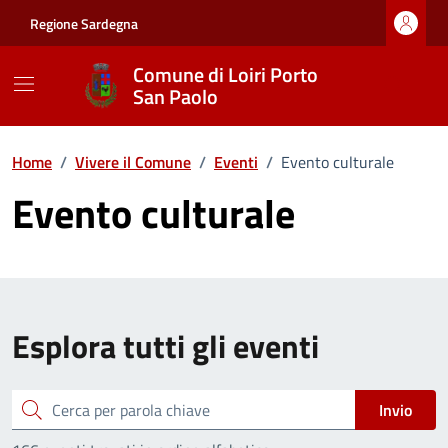
Vai ai contenuti
Vai al footer
Regione Sardegna
Comune di Loiri Porto
San Paolo
Home
/
Vivere il Comune
/
Eventi
/
Evento culturale
Evento culturale
Esplora tutti gli eventi
Cerca
Invio