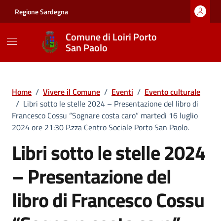
Vai ai contenuti
Vai al footer
Regione Sardegna
Comune di Loiri Porto
San Paolo
Home
/
Vivere il Comune
/
Eventi
/
Evento culturale
/
Libri sotto le stelle 2024 – Presentazione del libro di
Francesco Cossu “Sognare costa caro” martedì 16 luglio
2024 ore 21:30 P.zza Centro Sociale Porto San Paolo.
Libri sotto le stelle 2024
– Presentazione del
libro di Francesco Cossu