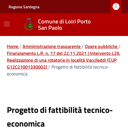
Vai ai contenuti
Vai al footer
Regione Sardegna
Comune di Loiri Porto
San Paolo
Home
/
Amministrazione trasparente
/
Opere pubbliche
/
Finanziamento L.R. n. 17 del 22.11.2021 | Intervento L29.
Realizzazione di una rotatoria in località Vaccileddi (CUP
G12C21001330002)
/
Progetto di fattibilità tecnico-
economica
Progetto di fattibilità tecnico-
economica