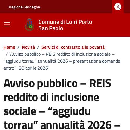
Vai ai contenuti
Vai al footer
Regione Sardegna
Comune di Loiri Porto
San Paolo
Home
/
Novità
/
Servizi di contrasto alle povertà
/
Avviso pubblico – REIS reddito di inclusione sociale –
“aggiudu torrau” annualità 2026 – presentazione domande
entro il 20 aprile 2026
Avviso pubblico – REIS
reddito di inclusione
sociale – “aggiudu
torrau” annualità 2026 –