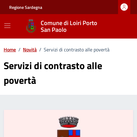
Vai ai contenuti
Vai al footer
Regione Sardegna
Comune di Loiri Porto
San Paolo
Home
/
Novità
/
Servizi di contrasto alle povertà
Servizi di contrasto alle
povertà