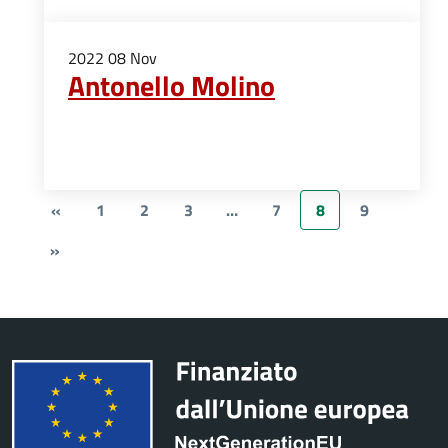
2022
08
Nov
Antonello Molino
«
1
2
3
…
7
8
9
»